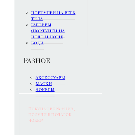
портупеи на верх
тела
гартеры
(портупеи на
пояс и ноги)
боди
Разное
Аксессуары
Маски
Чокеры
Покупая верх +низ,
получи в подарок
чокер!