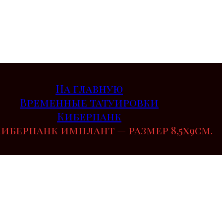
На главную
Временные татуировки
Киберпанк
Киберпанк имплант — размер 8,5х9см.