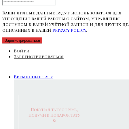
Ваши личные данные будут использоваться для
упрощения вашей работы с сайтом, управления
доступом к вашей учётной записи и для других це
описанных в нашей
privacy policy
.
Зарегистрироваться
Войти
Зарегистрироваться
Временные тату
Покупая тату от M+L,
получи в подарок тату
S!