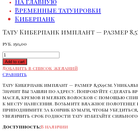
На главную
Временные татуировки
Киберпанк
Тату Киберпанк имплант — размер 8,5
руб.
150,00
Количество
Add to cart
Добавить в список желаний
Сравнить
Тату Киберпанк имплант — размер 8,5х9см. Уникал
Значит Вы зашли по адресу. Попробуйте сделать в
масел, кремов и мелких волосков с помощью спи
к месту нанесения. Возьмите влажное полотенце и
приподнимите за кончик бумаги, чтобы убедиться,
увеличить срок годности тату избегайте сильного
Доступность:
В наличии