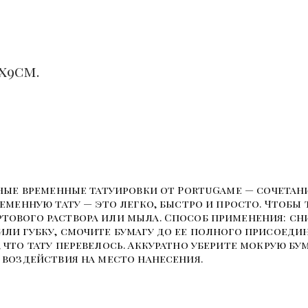
х9см.
ьные временные татуировки от PortuGame — сочетан
ременную тату — это легко, быстро и просто. Чтобы
ртового раствора или мыла. Способ применения: с
ли губку, смочите бумагу до ее полного присоедин
 что тату перевелось. Аккуратно уберите мокрую бу
 воздействия на место нанесения.