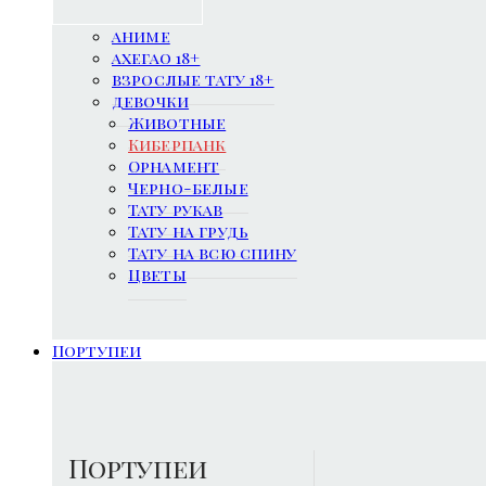
аниме
ахегао 18+
взрослые тату 18+
девочки
Животные
Киберпанк
Орнамент
Черно-белые
Тату рукав
Тату на грудь
Тату на всю спину
Цветы
Портупеи
Портупеи