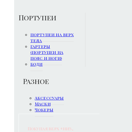
Портупеи
портупеи на верх
тела
гартеры
(портупеи на
пояс и ноги)
боди
Разное
Аксессуары
Маски
Чокеры
Покупая верх +низ,