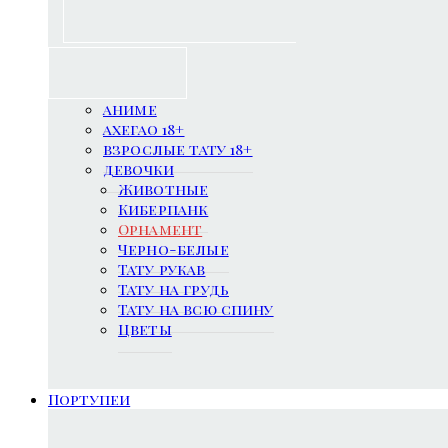
аниме
ахегао 18+
взрослые тату 18+
девочки
Животные
Киберпанк
Орнамент
Черно-белые
Тату рукав
Тату на грудь
Тату на всю спину
Цветы
Портупеи