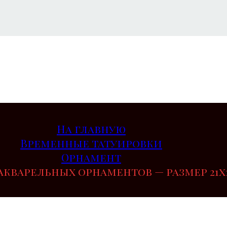
На главную
Временные татуировки
Орнамент
 акварельных орнаментов — размер 21х1