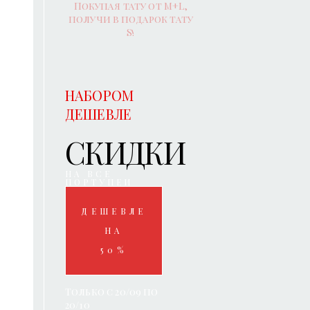
Покупая тату от M+L,
получи в подарок тату
S!
НАБОРОМ
ДЕШЕВЛЕ
СКИДКИ
НА ВСЕ
ПОРТУПЕИ
ДЕШЕВЛЕ
НА
50%
Только с 20/09 по
20/10